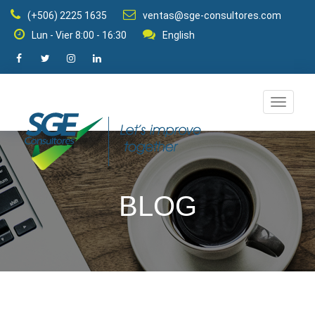
(+506) 2225 1635
ventas@sge-consultores.com
Lun - Vier 8:00 - 16:30
English
Cambia
modo
de
navegac
BLOG